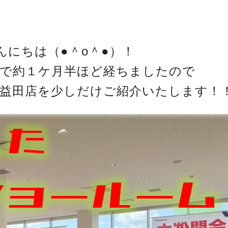
んにちは（●＾o＾●）！
で約１ケ月半ほど経ちましたので
益田店を少しだけご紹介いたします！