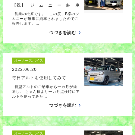
【祝】 ジ ム ニ ー 納 車
営業の松原です。 この度、F様のジ
ムニーが無事に納車されましたのでご
報告します。…
つづきを読む
オーナーズボイス
2022.06.20
毎日アルトを使用してみて
新型アルトのご納車から一カ月が経
過し、 ちゃん様より一カ月点検時にア
ルトを使ってみた…
つづきを読む
オーナーズボイス