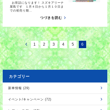
お世話になります！ スズキアリーナ
屋島です １月４日から１月１０日ま
での初売り期…
つづきを読む
1
2
3
4
5
6
カテゴリー
新車情報 (29)
イベント/キャンペーン (72)