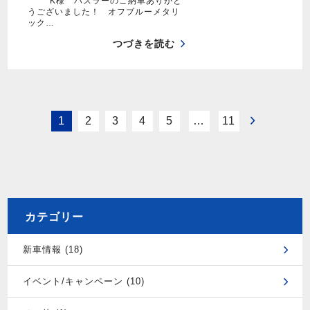
K様 ハスラーのご納車ありがと
うございました！ オフブルーメタリ
ック…
つづきを読む
1
2
3
4
5
…
11
カテゴリー
新車情報 (18)
イベント/キャンペーン (10)