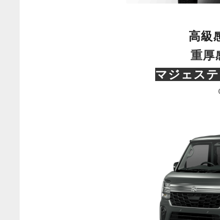
高級
重厚
マジェステ