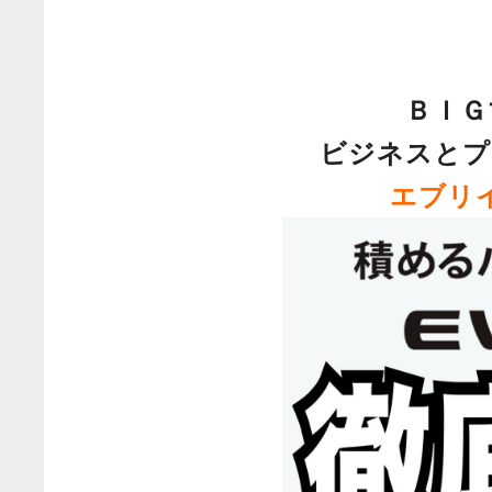
ＢＩＧ
ビジネスとプ
エブリ