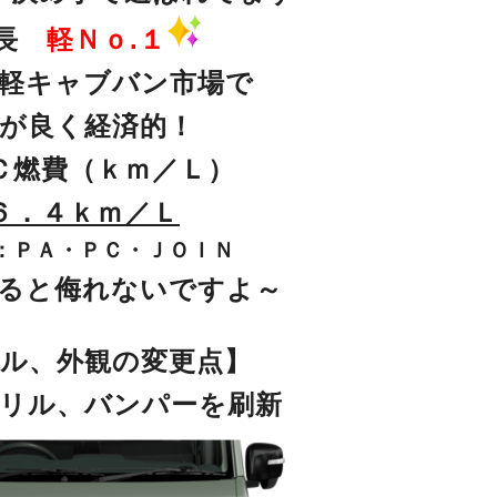
室長
軽Ｎｏ.１
軽キャブバン市場で
が良く経済的！
Ｃ燃費（ｋｍ／Ｌ）
６．４ｋｍ／Ｌ
：ＰＡ・ＰＣ・ＪＯＩＮ
ると侮れないですよ～
ル、外観の変更点】
リル、バンパーを刷新