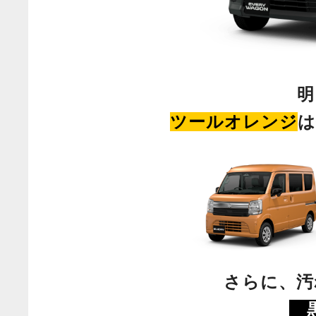
明
ツールオレンジ
は
さらに、
汚
黒