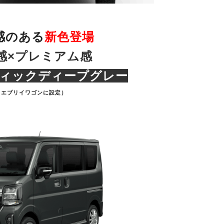
感のある
新色登場
感×プレミアム感
ィックディープグレー
（エブリイワゴンに設定）