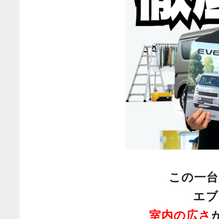
この一台
エブ
室内の広さ