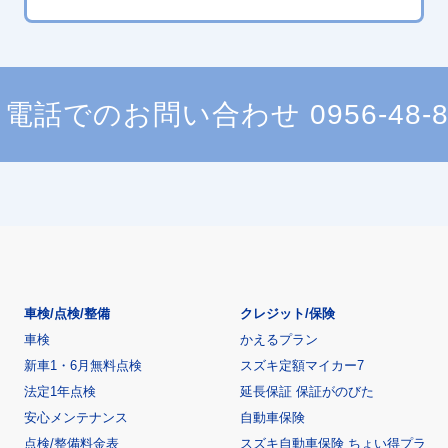
電話でのお問い合わせ
0956-48-
車検/点検/整備
クレジット/保険
車検
かえるプラン
新車1・6月無料点検
スズキ定額マイカー7
法定1年点検
延長保証 保証がのびた
安心メンテナンス
自動車保険
点検/整備料金表
スズキ自動車保険 ちょい得プラ