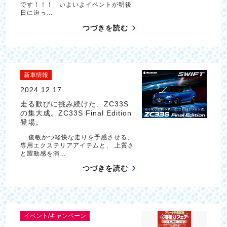
です！！！ いよいよイベントが明後
日に迫っ…
つづきを読む
新車情報
2024.12.17
走る歓びに挑み続けた、ZC33S
の集大成。ZC33S Final Edition
登場。
俊敏かつ軽快な走りを予感させる、
専用エクステリアアイテムと、 上質さ
と躍動感を演…
つづきを読む
イベント/キャンペーン