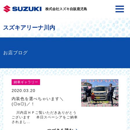
株式会社スズキ自販鹿児島
スズキアリーナ川内
お店ブログ
納車ギャラリー
2020.03.20
内装色を選べちゃいます＼
(◎o◎)／！
川内店ＨＰご覧いただきありがとう
ございます 本日スペーシアをご納車
されまし…