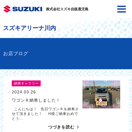
株式会社スズキ自販鹿児島
スズキアリーナ川内
お店ブログ
納車ギャラリー
2024.03.26
ワゴンＲ納車しました！
こんにちは！ 先日ワゴンＲを納車さ
せて頂きました！ H様ご納車おめで
とう…
つづきを読む