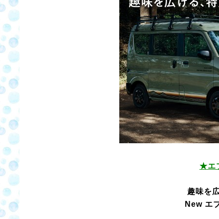
★エ
趣味を
New エ