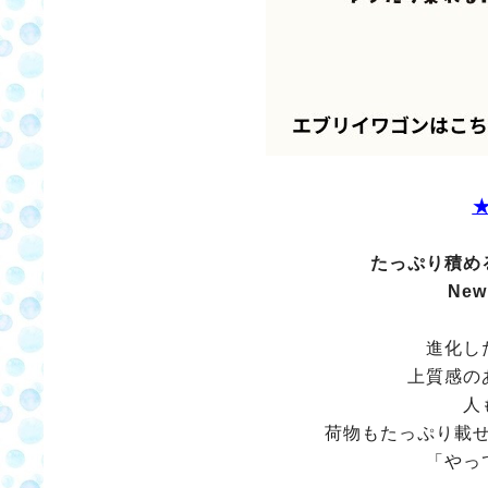
たっぷり積め
New
進化し
上質感の
人
荷物もたっぷり載
「やっ