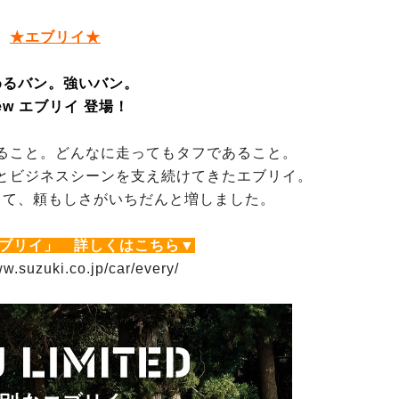
★エブリイ★
めるバン。強いバン。
ew エブリイ 登場！
ること。どんなに走ってもタフであること。
とビジネスシーンを支え続けてきたエブリイ。
して、頼もしさがいちだんと増しました。
エブリイ」 詳しくはこちら▼
ww.suzuki.co.jp/car/every/