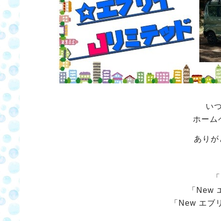
い
ホーム
ありが
「
「New
「New エ