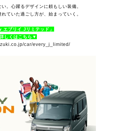
ない。心躍るデザインに頼もしい装備。
憧れていた過ごし方が、始まっていく。
w エブリイ Jリミテッド」
詳しくはこちら▼
zuki.co.jp/car/every_j_limited/