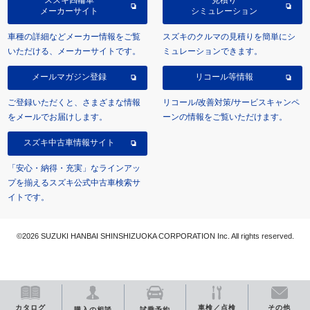
メーカーサイト
シミュレーション
車種の詳細などメーカー情報をご覧
スズキのクルマの見積りを簡単にシ
いただける、メーカーサイトです。
ミュレーションできます。
メールマガジン登録
リコール等情報
ご登録いただくと、さまざまな情報
リコール/改善対策/サービスキャンペ
をメールでお届けします。
ーンの情報をご覧いただけます。
スズキ中古車情報サイト
「安心・納得・充実」なラインアッ
プを揃えるスズキ公式中古車検索サ
イトです。
©2026 SUZUKI HANBAI SHINSHIZUOKA CORPORATION Inc. All rights reserved.
カタログ
車検／点検
その他
購入の相談
試乗予約