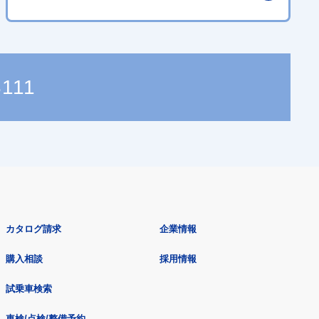
3111
カタログ請求
企業情報
購入相談
採用情報
試乗車検索
車検/点検/整備予約