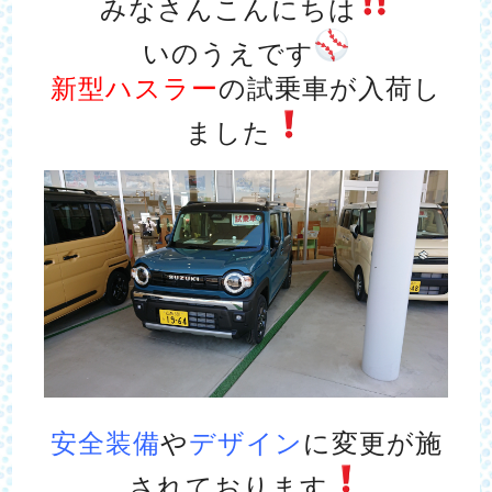
みなさんこんにちは
いのうえです
新型ハスラー
の試乗車が入荷し
ました
安全装備
や
デザイン
に変更が施
されております