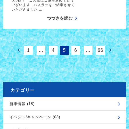
S.S様！ この度はご納車おめでとう
ございます ハスラーをご納車させて
いただきました …
つづきを読む
1
…
4
5
6
…
66
カテゴリー
新車情報 (18)
イベント/キャンペーン (68)