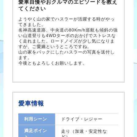
愛車自慢やおクルマのエピソードを教え
てください
ようやく山の家でハスラーが活躍する時がやっ
てきました。
名神高速道路、中央道の80Km/h巡航も傾斜の強
い山道登りも4WDターボのおかげでストレスな
く走れました。ロードノイズが少し気になりま
すが、ご愛嬌というところですね。
山の家をバックにしたハスラーの写真を送付し
ます。
今後ともよろしくお願いします。
愛車情報
利用シーン
ドライブ・レジャー
満足ポイン
走り（加速・安定性な
ど）
ト