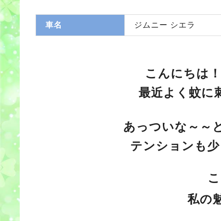
車名
ジムニー シエラ
こんにちは！
最近よく蚊に
あっついな～～
テンションも少
こ
私の