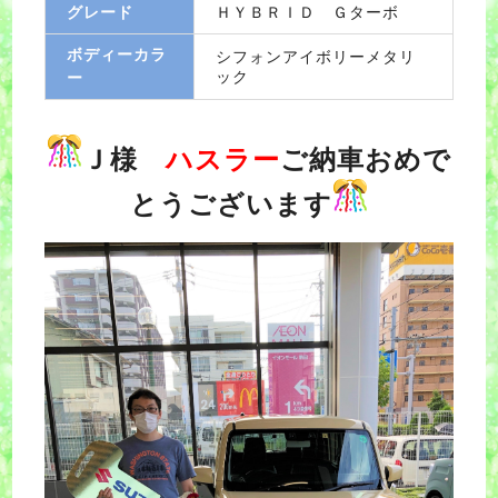
グレード
ＨＹＢＲＩＤ Ｇターボ
ボディーカラ
シフォンアイボリーメタリ
ック
ー
Ｊ様
ハスラー
ご納車おめで
とうございます