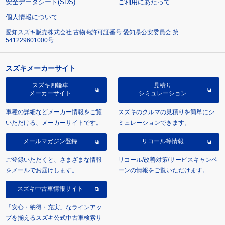
安全データシート(SDS)
ご利用にあたって
個人情報について
愛知スズキ販売株式会社 古物商許可証番号 愛知県公安委員会 第
541229601000号
スズキメーカーサイト
スズキ四輪車
見積り
メーカーサイト
シミュレーション
車種の詳細などメーカー情報をご覧
スズキのクルマの見積りを簡単にシ
いただける、メーカーサイトです。
ミュレーションできます。
メールマガジン登録
リコール等情報
ご登録いただくと、さまざまな情報
リコール/改善対策/サービスキャンペ
をメールでお届けします。
ーンの情報をご覧いただけます。
スズキ中古車情報サイト
「安心・納得・充実」なラインアッ
プを揃えるスズキ公式中古車検索サ