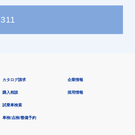
7311
カタログ請求
企業情報
購入相談
採用情報
試乗車検索
車検/点検/整備予約