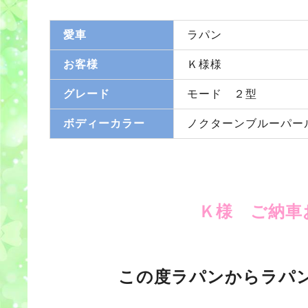
愛車
ラパン
お客様
Ｋ様様
グレード
モード ２型
ボディーカラー
ノクターンブルーパー
Ｋ様 ご納車
この度ラパンからラパ