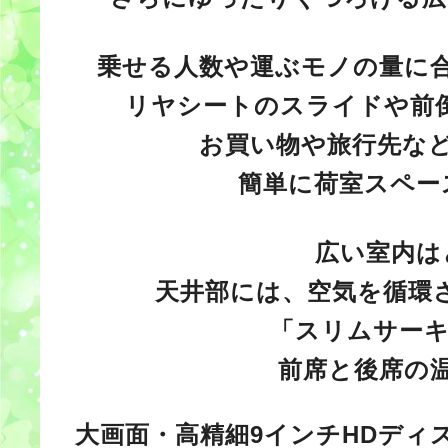
乗せる人数や運ぶモノの量に
リヤシートのスライドや前
お買い物や旅行先な
簡単に荷室スペー
広い室内は
天井部には、空気を循環
「スリムサーキ
前席と後席の
大画面・高精細9インチHDディ