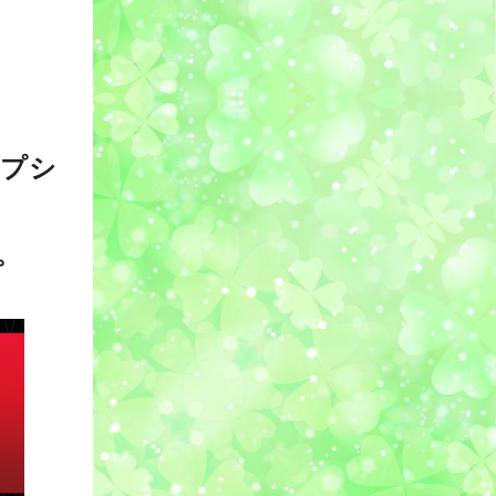
。
プシ
載。