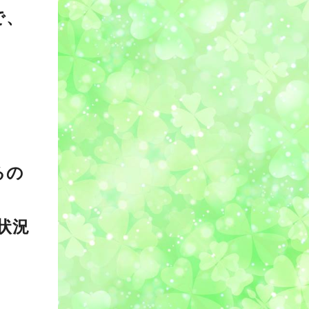
で、
、
るの
状況