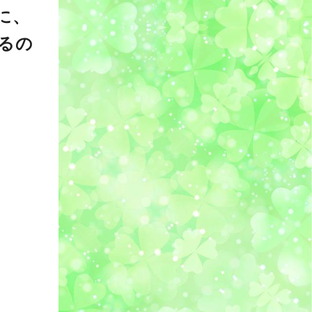
上に、
るの