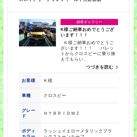
納車ギャラリー
K様ご納車おめでとうござ
います！！！
Ｋ様ご納車おめでとうご
ざいます！！！ パレッ
トからクロスビーに乗り換
えてもらい…
つづきを読む
お客様
Ｋ様
車種
クロスビー
グレー
ＨＹＢＲＩＤＭＺ
ド
ボディ
ラッシュイエローメタリックブラ
カラー
ック２トーンルーフ