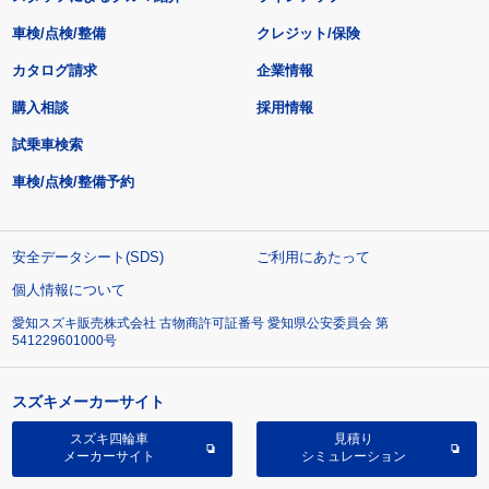
車検/点検/整備
クレジット/保険
カタログ請求
企業情報
購入相談
採用情報
試乗車検索
車検/点検/整備予約
安全データシート(SDS)
ご利用にあたって
個人情報について
愛知スズキ販売株式会社 古物商許可証番号 愛知県公安委員会 第
541229601000号
スズキメーカーサイト
スズキ四輪車
見積り
メーカーサイト
シミュレーション