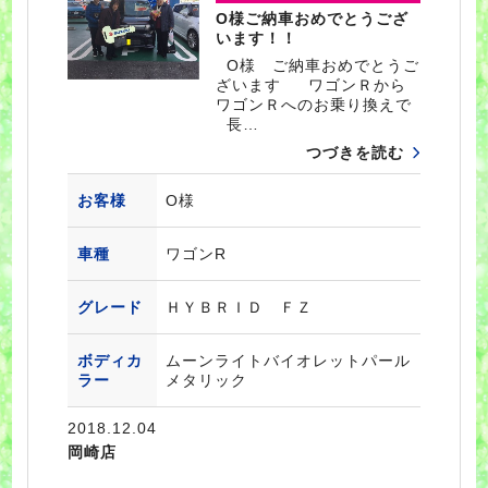
O様ご納車おめでとうござ
います！！
O様 ご納車おめでとうご
ざいます ワゴンＲから
ワゴンＲへのお乗り換えで
長…
つづきを読む
お客様
O様
車種
ワゴンR
グレード
ＨＹＢＲＩＤ ＦＺ
ボディカ
ムーンライトバイオレットパール
ラー
メタリック
2018.12.04
岡崎店