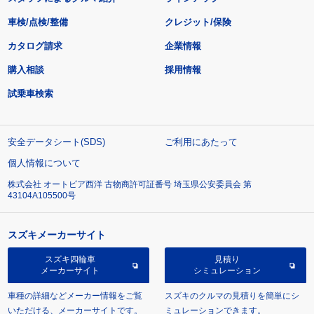
車検/点検/整備
クレジット/保険
カタログ請求
企業情報
購入相談
採用情報
試乗車検索
安全データシート(SDS)
ご利用にあたって
個人情報について
株式会社 オートピア西洋 古物商許可証番号 埼玉県公安委員会 第
43104A105500号
スズキメーカーサイト
スズキ四輪車
見積り
メーカーサイト
シミュレーション
車種の詳細などメーカー情報をご覧
スズキのクルマの見積りを簡単にシ
いただける、メーカーサイトです。
ミュレーションできます。