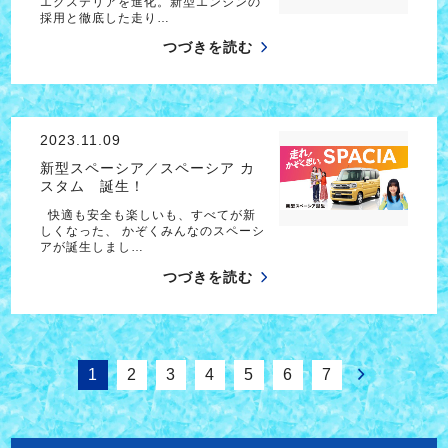
エクステリアを進化。新型エンジンの
採用と徹底した走り…
つづきを読む
2023.11.09
新型スペーシア／スペーシア カ
スタム 誕生！
快適も安全も楽しいも、すべてが新
しくなった、 かぞくみんなのスペーシ
アが誕生しまし…
つづきを読む
1
2
3
4
5
6
7