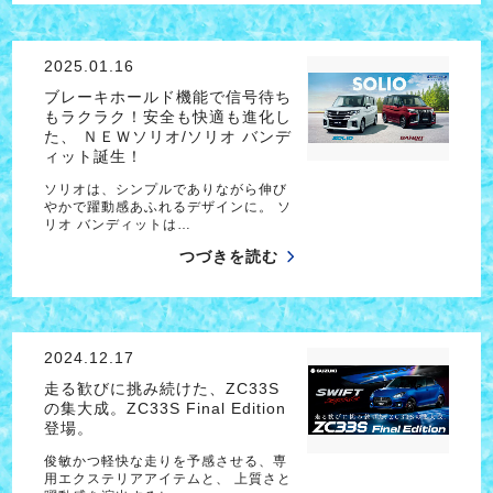
2025.01.16
ブレーキホールド機能で信号待ち
もラクラク！安全も快適も進化し
た、 ＮＥＷソリオ/ソリオ バンデ
ィット誕生！
ソリオは、シンプルでありながら伸び
やかで躍動感あふれるデザインに。 ソ
リオ バンディットは…
つづきを読む
2024.12.17
走る歓びに挑み続けた、ZC33S
の集大成。ZC33S Final Edition
登場。
俊敏かつ軽快な走りを予感させる、専
用エクステリアアイテムと、 上質さと