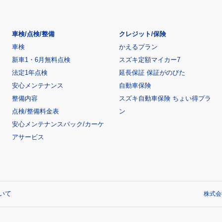
車検/点検/整備
クレジット/保険
車検
かえるプラン
新車1・6月無料点検
スズキ定額マイカー7
法定1年点検
延長保証 保証がのびた
安心メンテナンス
自動車保険
整備内容
スズキ自動車保険 ちょい得プラ
点検/整備料金表
ン
安心メンテナンスパック/カーケ
アサービス
いて
株式会