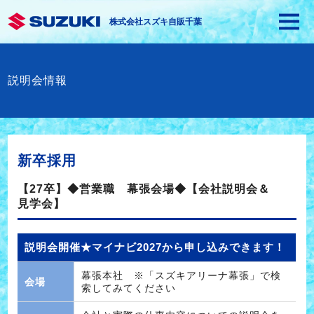
株式会社スズキ自販千葉
説明会情報
新卒採用
【27卒】◆営業職 幕張会場◆【会社説明会＆
見学会】
説明会開催★マイナビ2027から申し込みできます！
幕張本社 ※「スズキアリーナ幕張」で検
会場
索してみてください