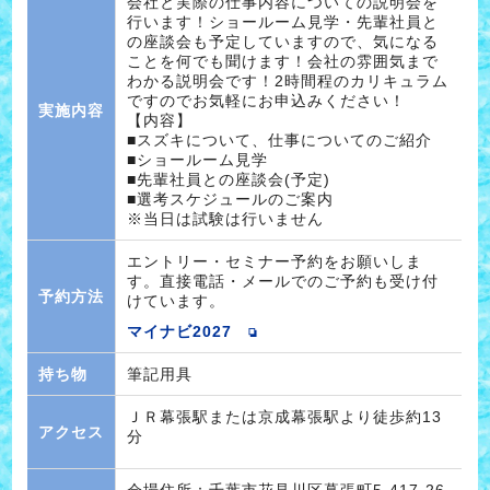
会社と実際の仕事内容についての説明会を
行います！ショールーム見学・先輩社員と
の座談会も予定していますので、気になる
ことを何でも聞けます！会社の雰囲気まで
わかる説明会です！2時間程のカリキュラム
ですのでお気軽にお申込みください！
実施内容
【内容】
■スズキについて、仕事についてのご紹介
■ショールーム見学
■先輩社員との座談会(予定)
■選考スケジュールのご案内
※当日は試験は行いません
エントリー・セミナー予約をお願いしま
す。直接電話・メールでのご予約も受け付
予約方法
けています。
マイナビ2027
持ち物
筆記用具
ＪＲ幕張駅または京成幕張駅より徒歩約13
アクセス
分