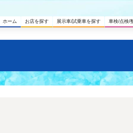
ホーム
お店を探す
展示車/試乗車を探す
車検/点検/
。