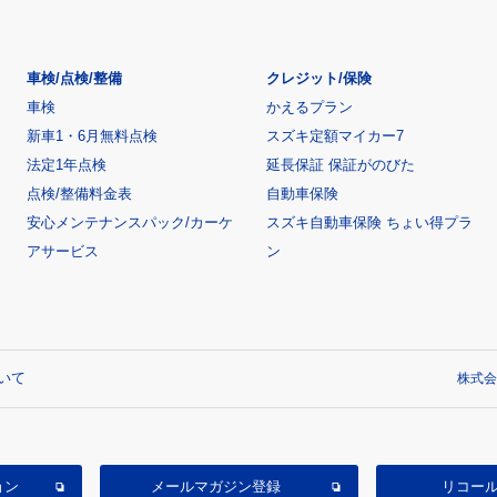
車検/点検/整備
クレジット/保険
車検
かえるプラン
新車1・6月無料点検
スズキ定額マイカー7
法定1年点検
延長保証 保証がのびた
点検/整備料金表
自動車保険
安心メンテナンスパック/カーケ
スズキ自動車保険 ちょい得プラ
アサービス
ン
いて
株式会
ョン
メールマガジン登録
リコー