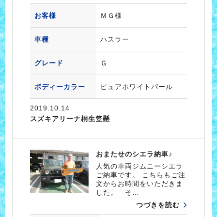
お客様
ＭＧ様
車種
ハスラー
グレード
Ｇ
ボディーカラー
ピュアホワイトパール
2019.10.14
スズキアリーナ桐生笠懸
おまたせのシエラ納車♪
人気の車両ジムニーシエラ
ご納車です。 こちらもご注
文からお時間をいただきま
した。 そ…
つづきを読む