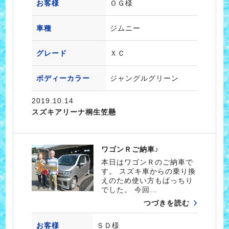
お客様
ＯＧ様
車種
ジムニー
グレード
ＸＣ
ボディーカラー
ジャングルグリーン
2019.10.14
スズキアリーナ桐生笠懸
ワゴンＲご納車♪
本日はワゴンＲのご納車で
す。 スズキ車からの乗り換
えのため使い方もばっちり
でした。 今回…
つづきを読む
お客様
ＳＤ様