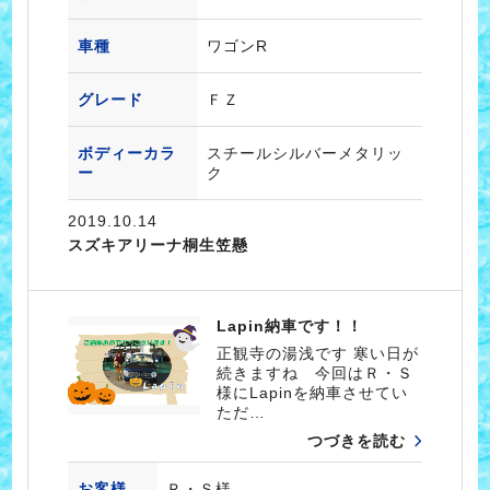
車種
ワゴンR
グレード
ＦＺ
ボディーカラ
スチールシルバーメタリッ
ー
ク
2019.10.14
スズキアリーナ桐生笠懸
Lapin納車です！！
正観寺の湯浅です 寒い日が
続きますね 今回はＲ・Ｓ
様にLapinを納車させてい
ただ…
つづきを読む
お客様
Ｒ・Ｓ様