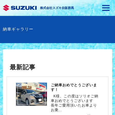
株式会社スズキ自販群馬
納車ギャラリー
最新記事
ご納車おめでとうございま
す！
K様、この度はソリオご納
車おめでとうございます
長年ご愛用頂いたお車より
お乗…