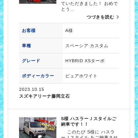
ていただきました！ おめで
とう…
つづきを読む
お客様
A様
車種
スペーシア カスタム
グレード
HYBRID XSターボ
ボディーカラー
ピュアホワイト
2023.10.15
スズキアリーナ藤岡立石
S様 ハスラーＪスタイルご
納車です！！
このたび S様に ハスラ
ーＪスタイル をご納車させ