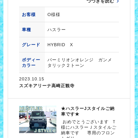
つづきを読む
お客様
O様様
車種
ハスラー
グレード
HYBRID X
ボディー
バーミリオンオレンジ ガンメ
カラー
タリック２トーン
2023.10.15
スズキアリーナ高崎正観寺
★ハスラーJスタイルご納
車です★
おめでとうございます Ｔ
様にハスラーＪスタイルご
納車です 専用のフロン