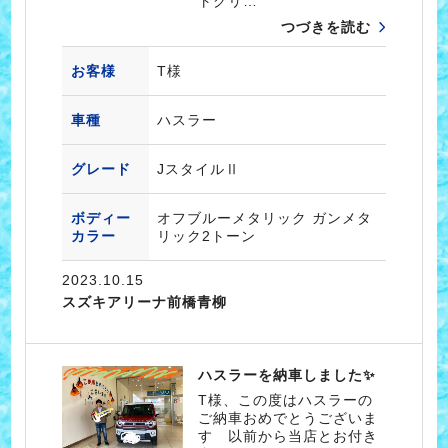
トグリ…
つづきを読む
お客様
T様
車種
ハスラー
グレード
JスタイルⅡ
ボディー
オフブルーメタリック ガンメタ
カラー
リック2トーン
2023.10.15
スズキアリーナ前橋青柳
ハスラーを納車しました✨
T様、この度はハスラーの
ご納車おめでとうございま
す 以前から当店とお付き