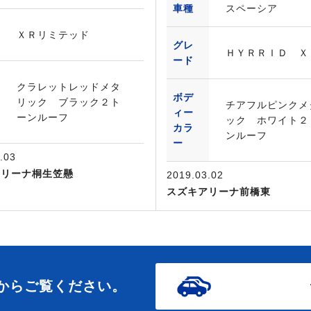
車種
スペーシア
ＸＲリミテッド
グレ
ＨＹＲＲＩＤ Ｘ
ード
クラレットレッドメタ
ボデ
リック ブラック２ト
チアフルピンクメ
ィー
ーンルーフ
ック ホワイト２
カラ
ンルーフ
ー
.03
アリーナ桐生笠懸
2019.03.02
スズキアリーナ前橋東
からご覧ください。