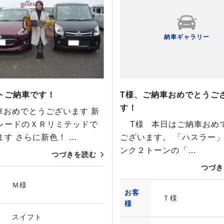
納車ギャラリー
トご納車です！
T様、ご納車おめでとうご
す！
納車おめでとうございます 新
レードのＸＲリミテッドで
T様 本日はご納車おめ
ます さらに新色！ …
ございます。 「ハスラー
ンク２トーンの「…
つづきを読む
つづき
Ｍ様
お客
Ｔ様
様
スイフト