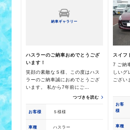
納車ギャラリー
ハスラーのご納車おめでとうござ
スイフ
います！
7 ご
笑顔の素敵なＳ様、この度はハス
しいグ
ラーのご納車誠におめでとうござ
ござい
います。 私から7年前にご…
つづきを読む
お客
様
お客様
Ｓ様様
車種
車種
ハスラー