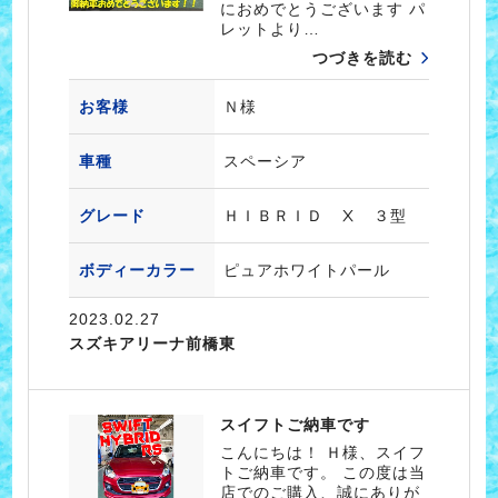
におめでとうございます パ
レットより…
つづきを読む
お客様
Ｎ様
車種
スペーシア
グレード
ＨＩＢＲＩＤ Ⅹ ３型
ボディーカラー
ピュアホワイトパール
2023.02.27
スズキアリーナ前橋東
スイフトご納車です
こんにちは！ Ｈ様、スイフ
トご納車です。 この度は当
店でのご購入、誠にありが