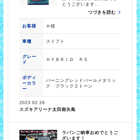
とうございます…
つづきを読む
お客様
Ｈ様
車種
スイフト
グレー
ＨＹＢＲＩＤ ＲＳ
ド
ボディ
バーニングレッドパールメタリッ
ーカラ
ク ブラック２トーン
ー
2023.02.26
スズキアリーナ太田南矢島
ラパンご納車おめでとうご
ざいます！