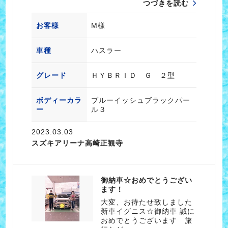
つづきを読む
お客様
M様
車種
ハスラー
グレード
ＨＹＢＲＩＤ Ｇ ２型
ボディーカラ
ブルーイッシュブラックパー
ー
ル３
2023.03.03
スズキアリーナ高崎正観寺
御納車☆おめでとうござい
ます！
大変、お待たせ致しました
新車イグニス☆御納車 誠に
おめでとうございます 旅