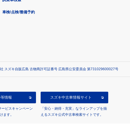
車検/点検/整備予約
社 スズキ自販広島 古物商許可証番号 広島県公安委員会 第731029600027号
ル等情報
スズキ中古車情報サイト
/サービスキャンペーン
「安心・納得・充実」なラインアップを揃
けます。
えるスズキ公式中古車検索サイトです。