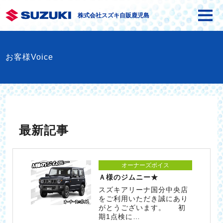
株式会社スズキ自販鹿児島
お客様Voice
最新記事
オーナーズボイス
Ａ様のジムニー★
スズキアリーナ国分中央店
をご利用いただき誠にあり
がとうございます。 初
期1点検に…