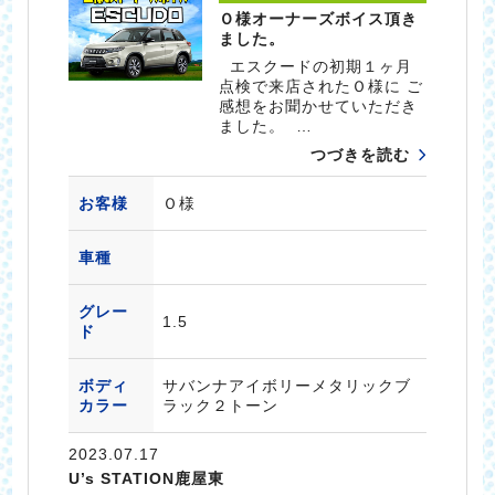
Ｏ様オーナーズボイス頂き
ました。
エスクードの初期１ヶ月
点検で来店されたＯ様に ご
感想をお聞かせていただき
ました。 …
つづきを読む
お客様
Ｏ様
車種
グレー
1.5
ド
ボディ
サバンナアイボリーメタリックブ
カラー
ラック２トーン
2023.07.17
U’s STATION鹿屋東