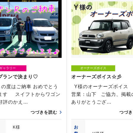
ギャラリー
オーナーズボイス
プランで決まり♡
オーナーズボイス☆彡
この度はご納車 おめでとう
Y様のオーナーズボイス
ます スイフトからワゴン
営業：山下 ご協力、掲載
大好評のかえ…
ありがとうござ…
つづきを読む
つづき
K様
お