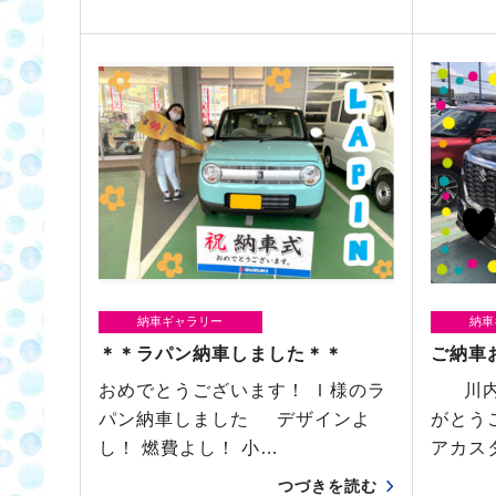
納車ギャラリー
納車
＊＊ラパン納車しました＊＊
ご納車
おめでとうございます！ Ｉ様のラ
川内店
パン納車しました デザインよ
がとう
し！ 燃費よし！ 小…
アカス
つづきを読む