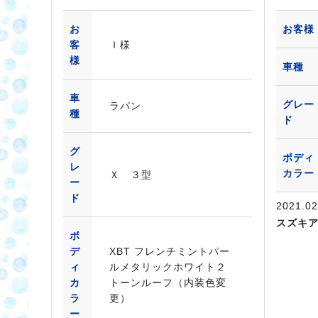
お
お客様
客
Ｉ様
様
車種
車
グレー
ラパン
種
ド
グ
ボディ
レ
カラー
Ｘ ３型
ー
ド
2021.02
スズキ
ボ
デ
XBT フレンチミントパー
ィ
ルメタリックホワイト２
カ
トーンルーフ（内装色変
ラ
更）
ー