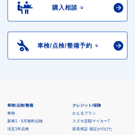
購入相談
車検/点検/
整備予約
車検/点検/整備
クレジット/保険
車検
かえるプラン
新車1・6月無料点検
スズキ定額マイカー7
法定1年点検
延長保証 保証がのびた