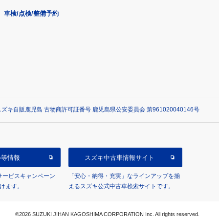
車検/点検/整備予約
ズキ自販鹿児島 古物商許可証番号 鹿児島県公安委員会 第961020040146号
ル等情報
スズキ中古車情報サイト
/サービスキャンペーン
「安心・納得・充実」なラインアップを揃
けます。
えるスズキ公式中古車検索サイトです。
©2026 SUZUKI JIHAN KAGOSHIMA CORPORATION Inc. All rights reserved.