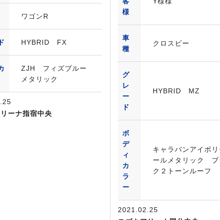
客
Y様様
様
ワゴンR
車
ド
HYBRID FX
クロスビー
種
カ
ZJH フィズブルー
グ
メタリック
レ
HYBRID MZ
ー
.25
ド
アリーナ指宿中央
ボ
デ
キャラバンアイボリ
ィ
ールメタリック ブ
カ
ク２トーンルーフ
ラ
ー
2021.02.25