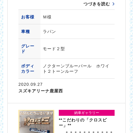
つづきを読む
お客様
Ｍ様
車種
ラパン
グレー
モード２型
ド
ボディ
ノクターンブルーパール ホワイ
カラー
ト２トーンルーフ
2020.09.27
スズキアリーナ鹿屋西
納車ギャラリー
**こだわりの「クロスビ
ー」**
＊＊＊＊＊＊＊＊＊＊＊