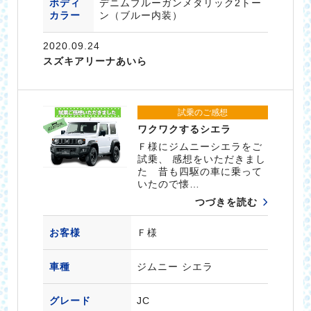
ボディ
デニムブルーガンメタリック2トー
カラー
ン（ブルー内装）
2020.09.24
スズキアリーナあいら
試乗のご感想
ワクワクするシエラ
Ｆ様にジムニーシエラをご
試乗、 感想をいただきまし
た 昔も四駆の車に乗って
いたので懐…
つづきを読む
お客様
Ｆ様
車種
ジムニー シエラ
グレード
JC