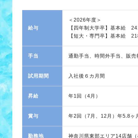
＜2026年度＞
給与
【四年制大学卒】基本給 241
【短大・専門卒】基本給 218
手当
通勤手当、時間外手当、販売
試用期間
入社後６カ月間
昇給
年1回（4月）
賞与
年2回（7月、12月）年5.8ヶ
勤務地
神奈川県東部エリア14店舗