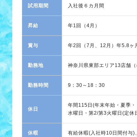
試用期間
入社後６カ月間
昇給
年1回（4月）
賞与
年2回（7月、12月）年5.8ヶ
勤務地
神奈川県東部エリア13店舗
勤務時間
9：30～18：30
年間115日(年末年始・夏季
休日
水曜日・第2/第3火曜日(定
休暇
有給休暇(入社時10日間付与