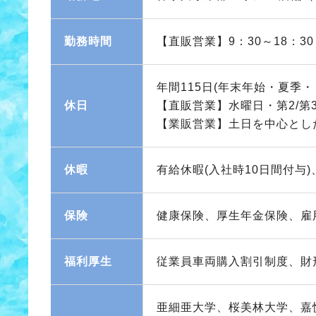
勤務時間
【直販営業】9：30～18：30
年間115日(年末年始・夏季
休日
【直販営業】水曜日・第2/第
【業販営業】土日を中心とし
休暇
有給休暇(入社時10日間付与
保険
健康保険、厚生年金保険、雇
福利厚生
従業員車両購入割引制度、財
亜細亜大学、桜美林大学、嘉