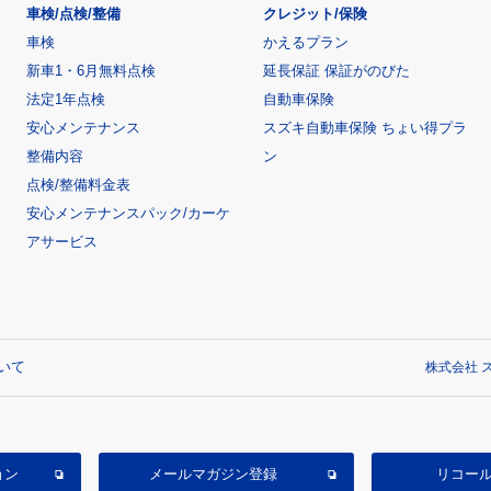
車検/点検/整備
クレジット/保険
車検
かえるプラン
新車1・6月無料点検
延長保証 保証がのびた
法定1年点検
自動車保険
安心メンテナンス
スズキ自動車保険 ちょい得プラ
整備内容
ン
点検/整備料金表
安心メンテナンスパック/カーケ
アサービス
いて
株式会社 ス
ョン
メールマガジン登録
リコー