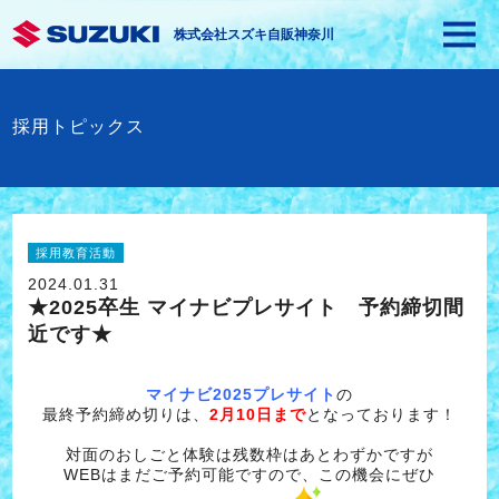
株式会社スズキ自販神奈川
採用トピックス
採用教育活動
2024.01.31
★2025卒生 マイナビプレサイト 予約締切間
近です★
マイナビ2025プレサイト
の
最終予約締め切りは、
2月10日まで
となっております！
対面のおしごと体験は残数枠はあとわずかですが
WEBはまだご予約可能ですので、この機会にぜひ