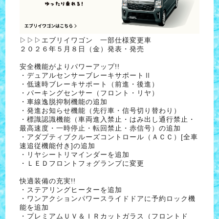
▷▷▷エブリイワゴン 一部仕様変更車
２０２６年５月８日（金）発表・発売
安全機能がよりパワーアップ!!
・デュアルセンサーブレーキサポートⅡ
・低速時ブレーキサポート（前進・後進）
・パーキングセンサー（フロント・リヤ）
・車線逸脱抑制機能の追加
・発進お知らせ機能（先行車・信号切り替わり）
・標識認識機能（車両進入禁止・はみ出し通行禁止・
最高速度・一時停止・転回禁止・赤信号）の追加
・アダプティブクルーズコントロール（ＡＣＣ）[全車
速追従機能付き]の追加
・リヤシートリマインダーを追加
・ＬＥＤフロントフォグランプに変更
快適装備の充実!!
・ステアリングヒーターを追加
・ワンアクションパワースライドドアに予約ロック機
能を追加
・プレミアムＵＶ＆ＩＲカットガラス（フロントド