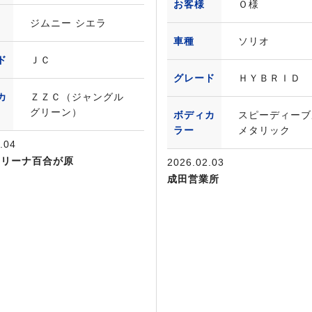
お客様
Ｏ様
ジムニー シエラ
車種
ソリオ
ド
ＪＣ
グレード
ＨＹＢＲＩＤ 
カ
ＺＺＣ（ジャングル
グリーン）
ボディカ
スピーディーブ
ラー
メタリック
.04
アリーナ百合が原
2026.02.03
成田営業所