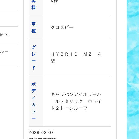
客
K様
様
車
クロスビー
種
ＭＸ
グ
ルー
レ
ＨＹＢＲＩＤ ＭＺ ４
ー
型
ド
ボ
デ
キャラバンアイボリーパ
ィ
ールメタリック ホワイ
カ
ト２トーンルーフ
ラ
ー
2026.02.02