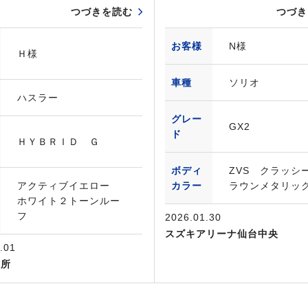
つづきを読む
つづき
お客様
N様
Ｈ様
車種
ソリオ
ハスラー
グレー
GX2
ド
ＨＹＢＲＩＤ Ｇ
ボディ
ZVS クラッシ
アクティブイエロー
カラー
ラウンメタリッ
ホワイト２トーンルー
フ
2026.01.30
スズキアリーナ仙台中央
.01
業所