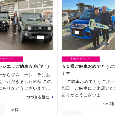
ギャラリー
納車ギャラリー
シエラご納車☆彡(´∀｀)
☆Ｏ様ご納車おめでとうご
す☆
ーからジムニーシエラにお
えいただきましたＭ様 この
ご納車おめでとうござ
にありがとうございます…
先日、ご納車にご来店いた
ありがとうございま…
つづきを読む
つづき
Ｍ様