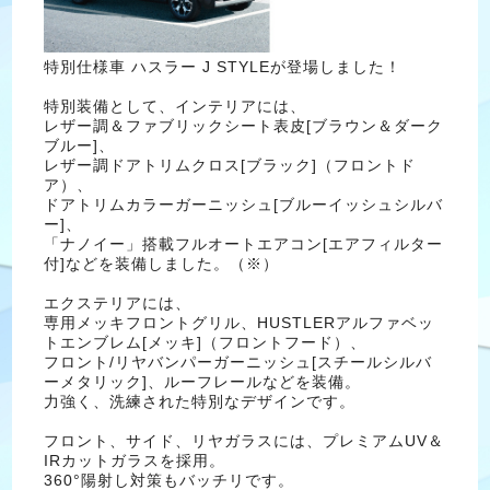
特別仕様車 ハスラー J STYLEが登場しました！
特別装備として、インテリアには、
レザー調＆ファブリックシート表皮[ブラウン＆ダーク
ブルー]、
レザー調ドアトリムクロス[ブラック]（フロントド
ア）、
ドアトリムカラーガーニッシュ[ブルーイッシュシルバ
ー]、
「ナノイー」搭載フルオートエアコン[エアフィルター
付]などを装備しました。（※）
エクステリアには、
専用メッキフロントグリル、HUSTLERアルファベッ
トエンブレム[メッキ]（フロントフード）、
フロント/リヤバンパーガーニッシュ[スチールシルバ
ーメタリック]、ルーフレールなどを装備。
力強く、洗練された特別なデザインです。
フロント、サイド、リヤガラスには、プレミアムUV＆
IRカットガラスを採用。
360°陽射し対策もバッチリです。