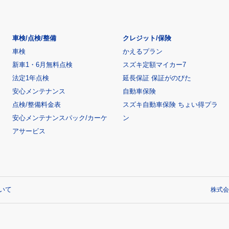
車検/点検/整備
クレジット/保険
車検
かえるプラン
新車1・6月無料点検
スズキ定額マイカー7
法定1年点検
延長保証 保証がのびた
安心メンテナンス
自動車保険
点検/整備料金表
スズキ自動車保険 ちょい得プラ
安心メンテナンスパック/カーケ
ン
アサービス
いて
株式会