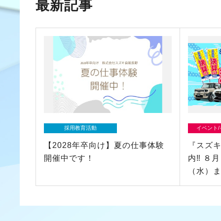
最新記事
採用教育活動
イベント
【2028年卒向け】夏の仕事体験
『スズ
開催中です！
内‼ ８
（水）