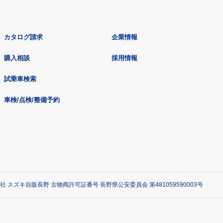
カタログ請求
企業情報
購入相談
採用情報
試乗車検索
車検/点検/整備予約
社 スズキ自販長野 古物商許可証番号 長野県公安委員会 第481059590003号