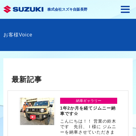
株式会社スズキ自販長野
お客様Voice
最新記事
納車ギャラリー
1年2か月を経てジムニー納
車です☆
こんにちは！！ 営業の鈴木
です 先日、Ｉ様に ジムニ
ーを納車させていただきま