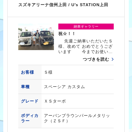
スズキアリーナ信州上田 / U’s STATION上田
納車ギャラリー
祝☆！！
先週ご納車いただいたＳ
様、改めて おめでとうござ
います 今までお使い…
つづきを読む
お客様
Ｓ様
車種
スペーシア カスタム
グレード
ＸＳターボ
ボディカ
アーバンブラウンパールメタリッ
ラー
ク（ＺＳＦ）