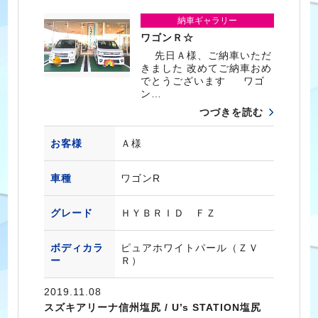
納車ギャラリー
ワゴンＲ☆
先日Ａ様、ご納車いただ
きました 改めてご納車おめ
でとうございます ワゴ
ン…
つづきを読む
お客様
Ａ様
車種
ワゴンR
グレード
ＨＹＢＲＩＤ ＦＺ
ボディカラ
ピュアホワイトパール（ＺＶ
ー
Ｒ）
2019.11.08
スズキアリーナ信州塩尻 / U’s STATION塩尻