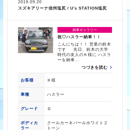
2019.09.20
スズキアリーナ信州塩尻 / U’s STATION塩尻
納車ギャラリー
祝♡ハスラー納車！！
こんにちは！！ 営業の鈴木
です 先日、鈴木の大学
時代の友人のＫ様に ハスラ
ーを納車…
つづきを読む
お客様
Ｋ様
車種
ハスラー
グレード
Ｇ
ボディカ
クールカーキパールホワイト２
ラー
トーン