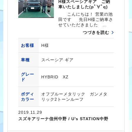
H様スペーシアギア ご納
車いたしました(pﾟ∀ﾟq)
こんにちは！ 営業の池
田です 先日H様ご納車さ
せていただきました …
つづきを読む
お客様
H様
車種
スペーシア ギア
グレー
HYBRID XZ
ド
ボディ
オフブルーメタリック ガンメタ
カラー
リック2トーンルーフ
2019.11.29
スズキアリーナ信州中野 / U’s STATION中野