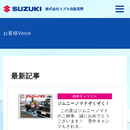
株式会社スズキ自販長野
お客様Voice
最新記事
納車ギャラリー
ジムニーノマドぞくぞく！
この度はジムニーノマド
のご納車、誠におめでとう
ございます！ 雪中キャン
プもされる…