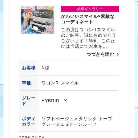
納車ギャラリー
かわいいスマイル×素敵な
コーディネート
この度はワゴンRスマイル
のご納車、誠におめでとう
ございます！N様、このた
びは当店にてお車を…
つづきを読む
お客様
N様
車種
ワゴンR スマイル
グレー
HYBRID X
ド
ボディ
ソフトベージュメタリック トープ
カラー
グレージュ 2トーンルーフ
2026.04.04