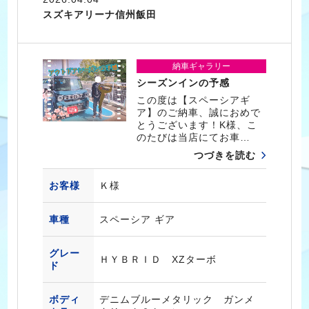
スズキアリーナ信州飯田
納車ギャラリー
シーズンインの予感
この度は【スペーシアギ
ア】のご納車、誠におめで
とうございます！K様、こ
のたびは当店にてお車…
つづきを読む
お客様
Ｋ様
車種
スペーシア ギア
グレー
ＨＹＢＲＩＤ XZターボ
ド
ボディ
デニムブルーメタリック ガンメ