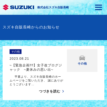
株式会社スズキ自販長崎
スズキ自販長崎からのお知らせ
その他
2023.08.21
その他
~【緊急企画‼‼】女子改ブログジ
ャック ~夏休みの思い出~
平素より、スズキ自販長崎のホー
ムページをご覧いただき、 誠にありが
とうございます…
つづきを読む