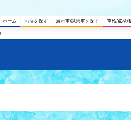
ホーム
お店を探す
展示車/試乗車を探す
車検/点検/
動