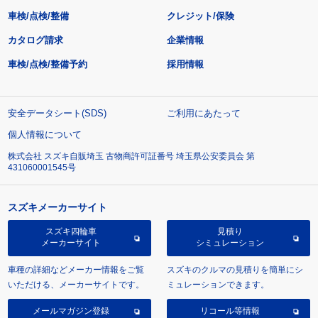
車検/点検/整備
クレジット/保険
カタログ請求
企業情報
車検/点検/整備予約
採用情報
安全データシート(SDS)
ご利用にあたって
個人情報について
株式会社 スズキ自販埼玉 古物商許可証番号 埼玉県公安委員会 第
431060001545号
スズキメーカーサイト
スズキ四輪車
見積り
メーカーサイト
シミュレーション
車種の詳細などメーカー情報をご覧
スズキのクルマの見積りを簡単にシ
いただける、メーカーサイトです。
ミュレーションできます。
メールマガジン登録
リコール等情報