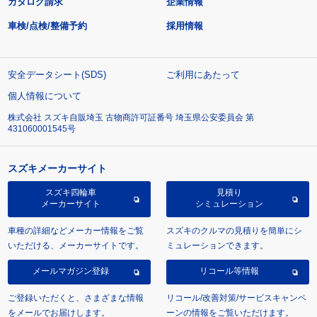
カタログ請求
企業情報
車検/点検/整備予約
採用情報
安全データシート(SDS)
ご利用にあたって
個人情報について
株式会社 スズキ自販埼玉 古物商許可証番号 埼玉県公安委員会 第
431060001545号
スズキメーカーサイト
スズキ四輪車
見積り
メーカーサイト
シミュレーション
車種の詳細などメーカー情報をご覧
スズキのクルマの見積りを簡単にシ
いただける、メーカーサイトです。
ミュレーションできます。
メールマガジン登録
リコール等情報
ご登録いただくと、さまざまな情報
リコール/改善対策/サービスキャンペ
をメールでお届けします。
ーンの情報をご覧いただけます。