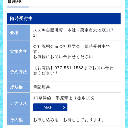
営業職
随時受付中
スズキ自販滋賀 本社（栗東市六地蔵117
会場
2）
会社説明会＆会社見学会 随時受付中で
実施内容
す。
お気軽にお問い合わせください。
【お電話】077-551-1588までお問い合わ
予約方法
せください！
持ち物
筆記用具
JR草津線 手原駅より徒歩15分
アクセス
MAP
その他
お申し込みを、お待ちしております。