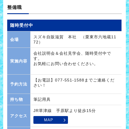
整備職
随時受付中
スズキ自販滋賀 本社 （栗東市六地蔵11
会場
72）
会社説明会＆会社見学会、随時受付中で
す。
実施内容
お気軽にお問い合わせください。
【お電話】077-551-1588までご連絡くだ
予約方法
さい！
持ち物
筆記用具
JR草津線 手原駅より徒歩15分
アクセス
MAP