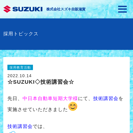
株式会社スズキ自販滋賀
採用トピックス
採用教育活動
2022.10.14
☆SUZUKI◇技術講習会☆
先日、
中日本自動車短期大学様
にて、
技術講習会
を
実施させていただきました
技術講習会
では、