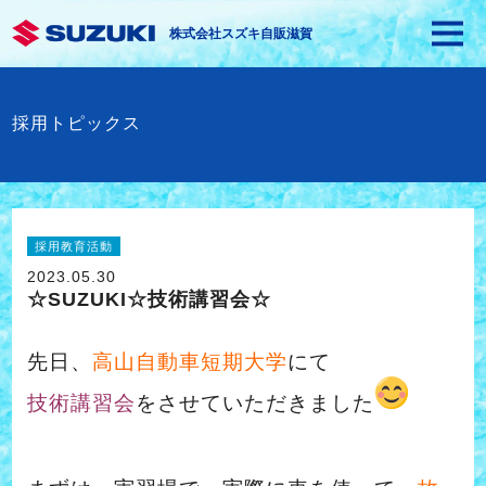
株式会社スズキ自販滋賀
採用トピックス
採用教育活動
2023.05.30
☆SUZUKI☆技術講習会☆
先日、
高山自動車短期大学
にて
技術講習会
をさせていただきました