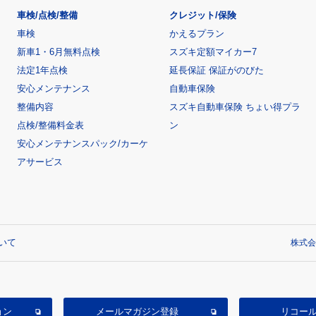
車検/点検/整備
クレジット/保険
車検
かえるプラン
新車1・6月無料点検
スズキ定額マイカー7
法定1年点検
延長保証 保証がのびた
安心メンテナンス
自動車保険
整備内容
スズキ自動車保険 ちょい得プラ
点検/整備料金表
ン
安心メンテナンスパック/カーケ
アサービス
いて
株式会
ョン
メールマガジン登録
リコー