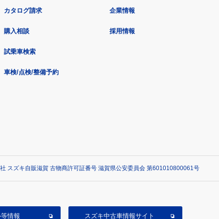
カタログ請求
企業情報
購入相談
採用情報
試乗車検索
車検/点検/整備予約
社 スズキ自販滋賀 古物商許可証番号 滋賀県公安委員会 第601010800061号
ル等情報
スズキ中古車情報サイト