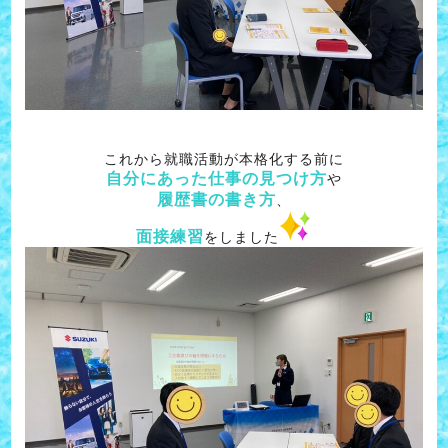
これから就職活動が本格化する前に
自分にあった仕事の見つけ方
や
履歴書の書き方
、
面接練習
をしました