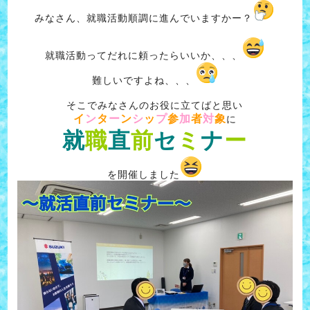
みなさん、就職活動順調に進んでいますかー？
就職活動ってだれに頼ったらいいか、、、
難しいですよね、、、
そこでみなさんのお役に立てばと思い
イ
ン
タ
ー
ン
シ
ッ
プ
参
加
者
対
象
に
就
職
直
前
セ
ミ
ナ
ー
を開催しました